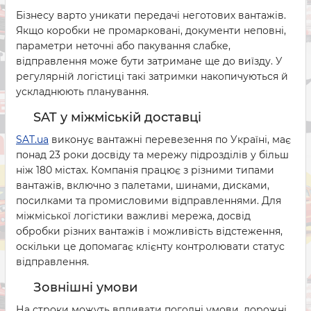
Бізнесу варто уникати передачі неготових вантажів.
Якщо коробки не промарковані, документи неповні,
параметри неточні або пакування слабке,
відправлення може бути затримане ще до виїзду. У
регулярній логістиці такі затримки накопичуються й
ускладнюють планування.
SAT у міжміській доставці
SAT.ua
виконує вантажні перевезення по Україні, має
понад 23 роки досвіду та мережу підрозділів у більш
ніж 180 містах. Компанія працює з різними типами
вантажів, включно з палетами, шинами, дисками,
посилками та промисловими відправленнями. Для
міжміської логістики важливі мережа, досвід
обробки різних вантажів і можливість відстеження,
оскільки це допомагає клієнту контролювати статус
відправлення.
Зовнішні умови
На строки можуть впливати погодні умови, дорожні