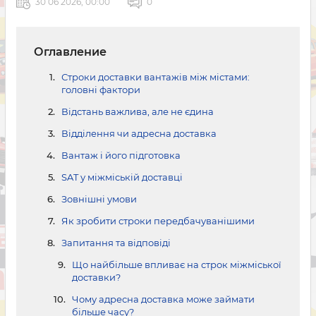
30 06 2026, 00:00
0
Оглавление
Строки доставки вантажів між містами:
головні фактори
Відстань важлива, але не єдина
Відділення чи адресна доставка
Вантаж і його підготовка
SAT у міжміській доставці
Зовнішні умови
Як зробити строки передбачуванішими
Запитання та відповіді
Що найбільше впливає на строк міжміської
доставки?
Чому адресна доставка може займати
більше часу?